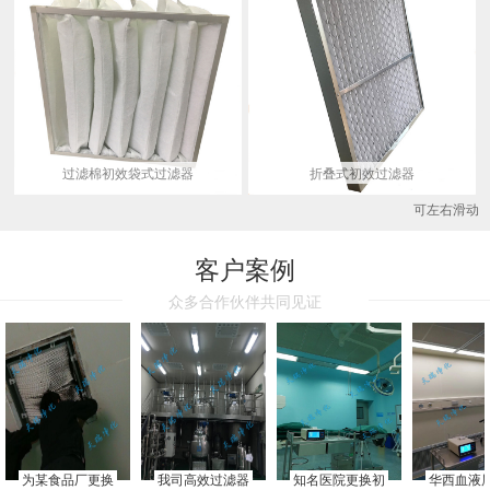
过滤棉初效袋式过滤器
折叠式初效过滤器
可左右滑动
客户案例
众多合作伙伴共同见证
为某食品厂更换
我司高效过滤器
知名医院更换初
华西血液